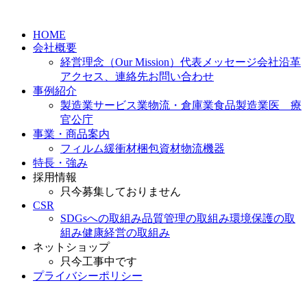
HOME
会社概要
経営理念（Our Mission）
代表メッセージ
会社沿革
アクセス、連絡先
お問い合わせ
事例紹介
製造業
サービス業
物流・倉庫業
食品製造業
医 療
官公庁
事業・商品案内
フィルム
緩衝材
梱包資材
物流機器
特長・強み
採用情報
只今募集しておりません
CSR
SDGsへの取組み
品質管理の取組み
環境保護の取
組み
健康経営の取組み
ネットショップ
只今工事中です
プライバシーポリシー