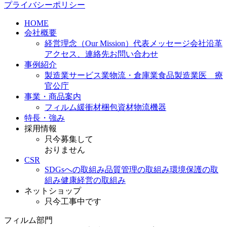
プライバシーポリシー
HOME
会社概要
経営理念（Our Mission）
代表メッセージ
会社沿革
アクセス、連絡先
お問い合わせ
事例紹介
製造業
サービス業
物流・倉庫業
食品製造業
医 療
官公庁
事業・商品案内
フィルム
緩衝材
梱包資材
物流機器
特長・強み
採用情報
只今募集して
おりません
CSR
SDGsへの取組み
品質管理の取組み
環境保護の取
組み
健康経営の取組み
ネットショップ
只今工事中です
フィルム部門